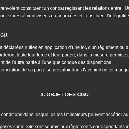
oient constituent un contrat régissant les relations entre l’Util
n expressément visées ou annexées et constituent l'intégralité 
 CGU.
déclarées nulles en application d’une loi, d'un règlement ou à l
arderont toute leur force et leur portée, dans la mesure permise pa
nt de l'autre partie à l'une quelconque des dispositions
onciation de sa part à se prévaloir dans l'avenir d'un tel man
3. OBJET DES CGU
s conditions dans lesquelles les Utilisateurs peuvent accéder au
oposés sur le Site sont soumis aux règlements correspondants i